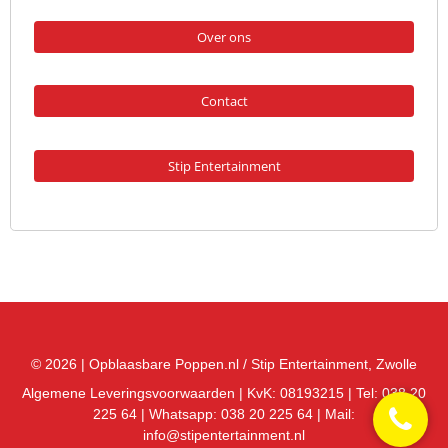
Over ons
Contact
Stip Entertainment
© 2026 |
Opblaasbare Poppen.nl
/
Stip Entertainment
, Zwolle
Algemene Leveringsvoorwaarden
| KvK:
08193215
| Tel:
038 20
225 64
| Whatsapp:
038 20 225 64
| Mail:
info@stipentertainment.nl