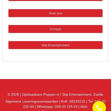
Over ons
Contact
Stip Entertainment
© 2026 |
Opblaasbare Poppen.nl
/
Stip Entertainment
, Zwolle
Algemene Leveringsvoorwaarden
| KvK:
08193215
| Tel:
038 20
225 64
| Whatsapp:
038 20 225 64
| Mail: